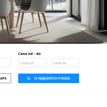
Cena od - do
MAPE
13 NÁJDENÝCH PONÚK