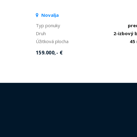
Novalja
Typ ponuky
pre
Druh
2-izbový 
Úžitková plocha
45
159.000,- €