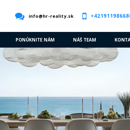
+42191198668
info@hr-reality.sk
PONÚKNITE NÁM
NÁŠ TEAM
KONT