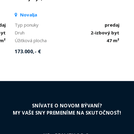
Novalja
daj
Typ ponuky
predaj
byt
Druh
2-izbový byt
 m²
Úžitková plocha
47 m²
173.000,- €
SNÍVATE O NOVOM BÝVANÍ?
MY VAŠE SNY PREMENÍME NA SKUTOČNOSŤ!