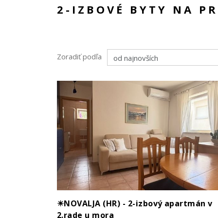
2-IZBOVÉ BYTY NA P
Zoradiť podľa
☀NOVALJA (HR) - 2-izbový apartmán v
2.rade u mora