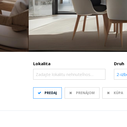
Lokalita
Druh
Zadajte lokalitu nehnuteľnosti ..
2-izb
PREDAJ
PRENÁJOM
KÚPA