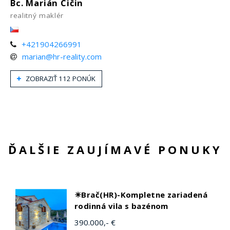
Bc. Marián Čičin
realitný maklér
+421904266991
marian@hr-reality.com
ZOBRAZIŤ 112 PONÚK
ĎALŠIE ZAUJÍMAVÉ PONUKY
☀Brač(HR)-Kompletne zariadená
rodinná vila s bazénom
390.000,- €