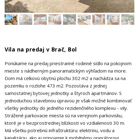
Vila na predaj v Brač, Bol
Ponúkame na predaj priestranné rodinné sídlo na pokojnom
mieste s nádherným panoramatickým výhľadom na more.
Dom má celkovú obytnú plochu 302 m2 a nachádza sa na
pozemku o rozlohe 473 m2. Pozostáva z jednej
samostatnej bytovej jednotky a štyroch apartmánov. S
jednoduchou stavebnou úpravou je však možné kombinovať
všetky jednotky do jedného rezidenčného komplexu - vily.
Strážené parkovacie miesta sú na verejnom parkovisku,
ktoré je v bezprostrednej blízkosti vo vzdialenosti 30 m.
Má všetku potrebnú infraštruktúru: elektrinu, vodu a
kanalizáciu, ako aj pripojenie k mobilnému operátorovi.