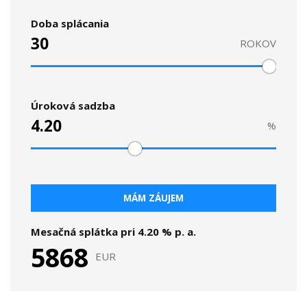
Doba splácania
ROKOV
Úroková sadzba
%
MÁM ZÁUJEM
Mesačná splátka pri
4.20
% p. a.
5868
EUR