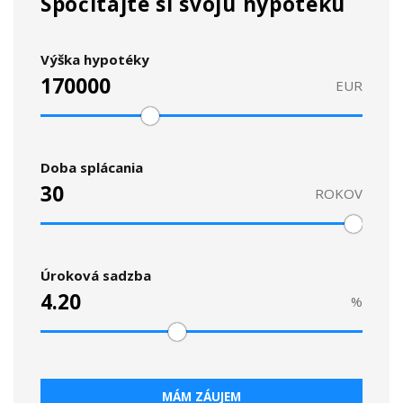
Spočítajte si svoju hypotéku
Výška hypotéky
EUR
Doba splácania
ROKOV
Úroková sadzba
%
MÁM ZÁUJEM