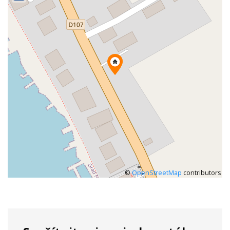
©
OpenStreetMap
contributors