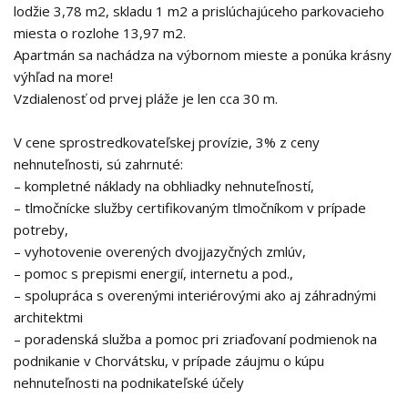
lodžie 3,78 m2, skladu 1 m2 a prislúchajúceho parkovacieho
miesta o rozlohe 13,97 m2.
Apartmán sa nachádza na výbornom mieste a ponúka krásny
výhľad na more!
Vzdialenosť od prvej pláže je len cca 30 m.
V cene sprostredkovateľskej provízie, 3% z ceny
nehnuteľnosti, sú zahrnuté:
– kompletné náklady na obhliadky nehnuteľností,
– tlmočnícke služby certifikovaným tlmočníkom v prípade
potreby,
– vyhotovenie overených dvojjazyčných zmlúv,
– pomoc s prepismi energií, internetu a pod.,
– spolupráca s overenými interiérovými ako aj záhradnými
architektmi
– poradenská služba a pomoc pri zriaďovaní podmienok na
podnikanie v Chorvátsku, v prípade záujmu o kúpu
nehnuteľnosti na podnikateľské účely