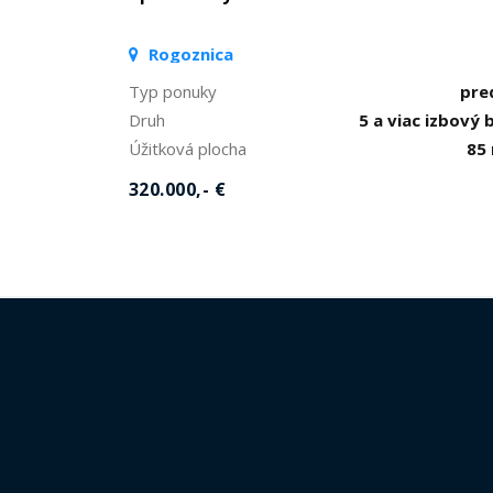
Rogoznica
Typ ponuky
pre
Druh
5 a viac izbový 
Úžitková plocha
85
320.000,- €