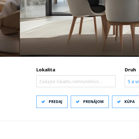
Lokalita
Druh
Zadajte lokalitu nehnuteľnosti ..
5 a v
PREDAJ
PRENÁJOM
KÚPA