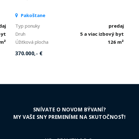
Pakoštane
daj
Typ ponuky
predaj
byt
Druh
5 a viac izbový byt
 m²
Úžitková plocha
126 m²
370.000,- €
SNÍVATE O NOVOM BÝVANÍ?
MY VAŠE SNY PREMENÍME NA SKUTOČNOSŤ!