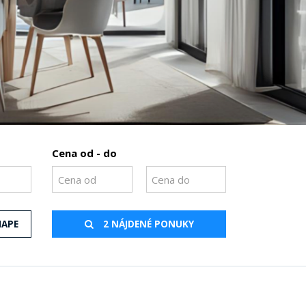
Cena od - do
MAPE
2 NÁJDENÉ PONUKY