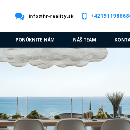
+42191198668
info@hr-reality.sk
PONÚKNITE NÁM
NÁŠ TEAM
KONT