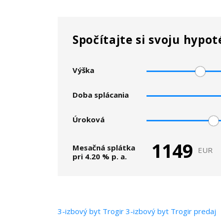
Spočítajte si svoju hypo
Výška
hypotéky
Doba splácania
Úroková
sadzba
1149
Mesačná splátka
EUR
pri
4.20
% p. a.
3-izbový byt
Trogir
3-izbový byt Trogir predaj