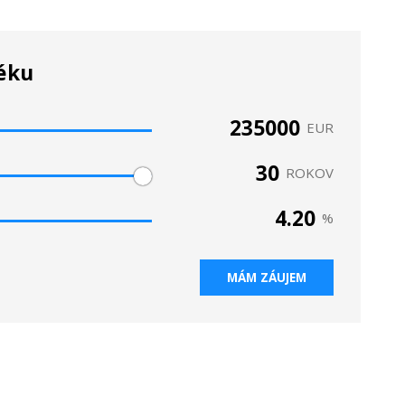
téku
EUR
ROKOV
%
MÁM ZÁUJEM