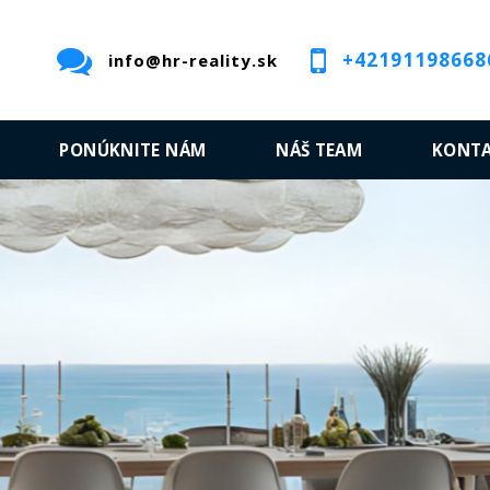
+42191198668
info@hr-reality.sk
PONÚKNITE NÁM
NÁŠ TEAM
KONT