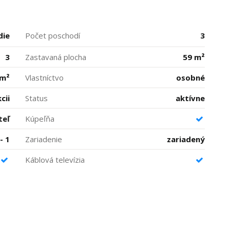
die
Počet poschodí
3
3
Zastavaná plocha
59 m²
 m²
Vlastníctvo
osobné
cii
Status
aktívne
teľ
Kúpeľňa
- 1
Zariadenie
zariadený
Káblová televízia