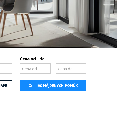
Cena od - do
MAPE
190 NÁJDENÝCH PONÚK