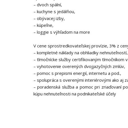
– dvoch spální,
– kuchyne s jedálňou,
– obývacej izby,
– kúpeľne,
– loggie s výhľadom na more
V cene sprostredkovateľskej provízie, 3% z ceny
– kompletné náklady na obhliadky nehnuteľností,
– tlmočnícke služby certifikovaným tlmočníkom 
– vyhotovenie overených dvojjazyčných zmlúv,
– pomoc s prepismi energií, internetu a pod.,
– spolupráca s overenými interiérovými ako aj z
– poradenská služba a pomoc pri zriaďovaní p
kúpu nehnuteľnosti na podnikateľské účely