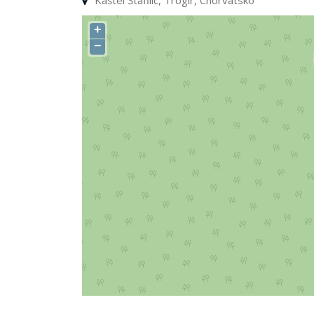
Kaštel Štafilič, Trogir, Chorvátsko
+
−