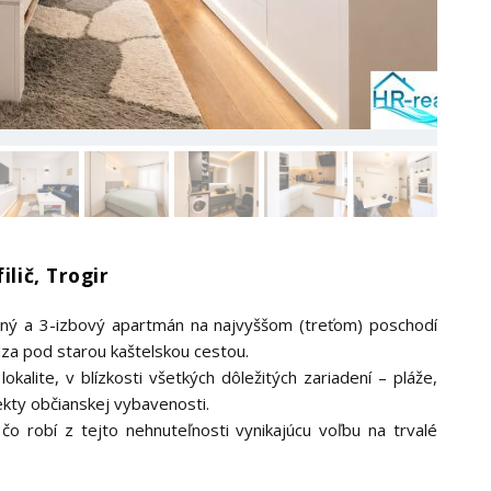
ilič, Trogir
rný a 3-izbový apartmán na najvyššom (treťom) poschodí
dza pod starou kaštelskou cestou.
kalite, v blízkosti všetkých dôležitých zariadení – pláže,
jekty občianskej vybavenosti.
čo robí z tejto nehnuteľnosti vynikajúcu voľbu na trvalé