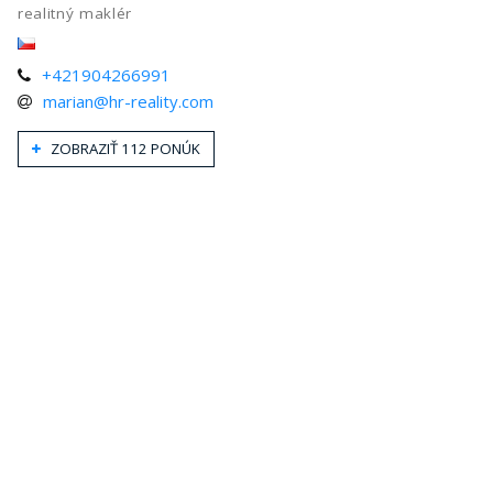
realitný maklér
+421904266991
marian@hr-reality.com
ZOBRAZIŤ 112 PONÚK