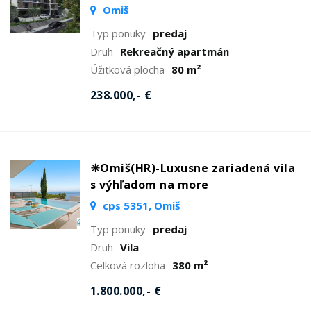
Omiš
Typ ponuky
predaj
Druh
Rekreačný apartmán
Úžitková plocha
80 m²
238.000,- €
☀Omiš(HR)-Luxusne zariadená vila
s výhľadom na more
cps 5351, Omiš
Typ ponuky
predaj
Druh
Vila
Celková rozloha
380 m²
1.800.000,- €