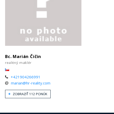
Bc. Marián Čičin
realitný maklér
+421904266991
marian@hr-reality.com
ZOBRAZIŤ 112 PONÚK