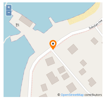
+
−
©
OpenStreetMap
contributors