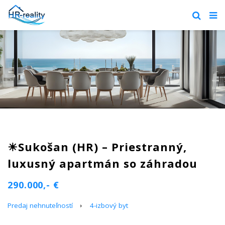
☀Sukošan (HR) – Priestranný,
luxusný apartmán so záhradou
290.000,- €
Predaj nehnuteľností
4-izbový byt