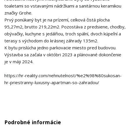
toaletami so vstavanými nádržkami a sanitárnou keramikou
značky Grohe.
Prvý ponúkaný byt je na prízemí, celková čistá plocha
95,27m2, brutto 219,22m2. Pozostáva z predsiene, chodby,
obývačky, kuchyne s jedálňou, troch spální, dvoch kúpeľní a
terasy s východom do krásnej záhrady 135m2.
K bytu prislúcha jedno parkovacie miesto pred budovou.
Výstavba sa začala v októbri 2023 a plánované dokončenie
je v máji 2024.
https://hr-reality.com/nehnutelnost/%e2%98%80sukosan-
hr-priestranny-luxusny-apartman-so-zahradou/
Podrobné informácie