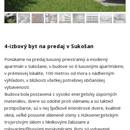
4-izbový byt na predaj v Sukošan
Ponúkame na predaj luxusný priestranný a moderný
apartmán v Sukošane, v budove so 6 luxusnými apartmánmi,
v prémiovej lokalite, 100 metrov od mora s nádherným
výhľadom, v blízkosti všetkej potrebnej občianskej
vybavenosti.
Budova bola postavená z vysoko energeticky úsporných
materiálov, dvere sú odolné proti vlámaniu a sú taktiež
protipožiarne, sú v nej špičkové interiérové dvere, kvalitné
okná, veľké posuvné sklenené steny s nízkoenergetickým
trojvrstvým sklom s hliníkovými žalúziami a
rolovacími/flísovými moskytiérami. Byty sú vybavené