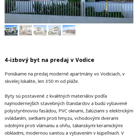
4-izbový byt na predaj v Vodice
Ponúkame na predaj moderné apartmány vo Vodiciach, v
skvelej lokalite, len 350 m od pláže.
Byty sú postavené z kvalitných materiálov podľa
najmodernejších stavebných štandardov a budú vybavené
polystyrénovou fasádou, PVC oknami, žalúziami s elektrickým
ovládaním, sieťkami proti hmyzu, vchodovými dverami
odolnými proti vlámaniu a ohňu, talianskymi keramickými
obkladmi, modernou sanitou a vybavením v kúpeľniach. V