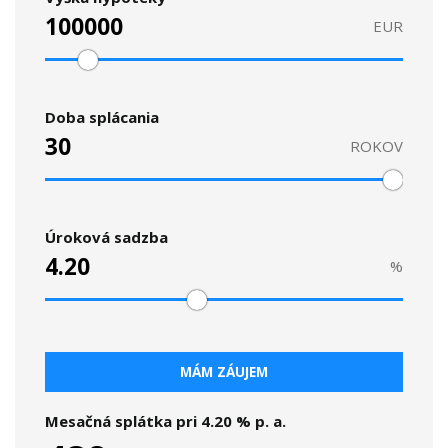
EUR
Doba splácania
ROKOV
Úroková sadzba
%
MÁM ZÁUJEM
Mesačná splátka pri
4.20
% p. a.