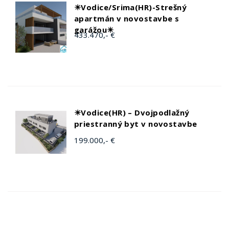
☀Vodice/Srima(HR)-Strešný
apartmán v novostavbe s
garážou☀
433.470,- €
☀Vodice(HR) – Dvojpodlažný
priestranný byt v novostavbe
199.000,- €