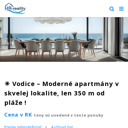
☀ Vodice – Moderné apartmány v
skvelej lokalite, len 350 m od
pláže !
Cena v RK
Ceny sú uvedené v texte ponuky
Predaj nehnuteľností
4-izbový byt