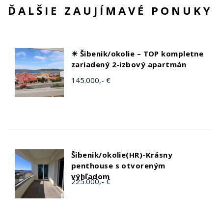
ĎALŠIE ZAUJÍMAVÉ PONUKY
☀ Šibenik/okolie – TOP kompletne
zariadený 2-izbový apartmán
145.000,- €
Šibenik/okolie(HR)-Krásny
penthouse s otvoreným
výhľadom
225.000,- €