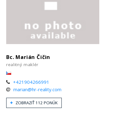
Bc. Marián Čičin
realitný maklér
+421904266991
marian@hr-reality.com
ZOBRAZIŤ 112 PONÚK