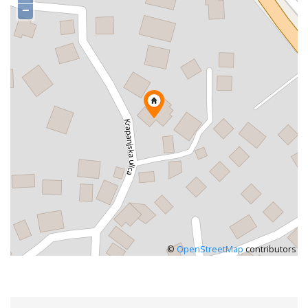
−
©
OpenStreetMap
contributors