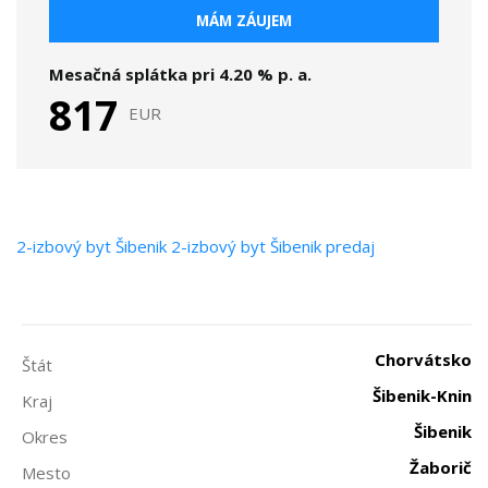
MÁM ZÁUJEM
Mesačná splátka pri
4.20
% p. a.
817
EUR
2-izbový byt
Šibenik
2-izbový byt Šibenik predaj
Chorvátsko
Štát
Šibenik-Knin
Kraj
Šibenik
Okres
Žaborič
Mesto