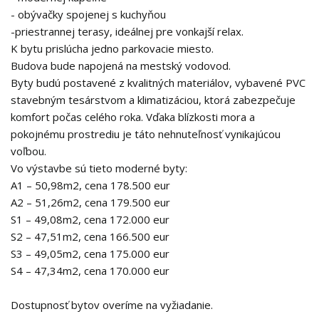
- obývačky spojenej s kuchyňou
-priestrannej terasy, ideálnej pre vonkajší relax.
K bytu prislúcha jedno parkovacie miesto.
Budova bude napojená na mestský vodovod.
Byty budú postavené z kvalitných materiálov, vybavené PVC
stavebným tesárstvom a klimatizáciou, ktorá zabezpečuje
komfort počas celého roka. Vďaka blízkosti mora a
pokojnému prostrediu je táto nehnuteľnosť vynikajúcou
voľbou.
Vo výstavbe sú tieto moderné byty:
A1 – 50,98m2, cena 178.500 eur
A2 – 51,26m2, cena 179.500 eur
S1 – 49,08m2, cena 172.000 eur
S2 – 47,51m2, cena 166.500 eur
S3 – 49,05m2, cena 175.000 eur
S4 – 47,34m2, cena 170.000 eur
Dostupnosť bytov overíme na vyžiadanie.