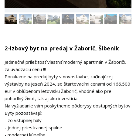
2-izbový byt na predaj v Žaborič, Šibenik
Jedinečná príležitosť vlastniť moderný apartmán v Žaboriči,
za uvádzaciu cenu !!!
Ponúkame na predaj byty v novostavbe, začínajúcej
výstavby na jeseň 2024, so štartovacími cenami od 166.500
eur v obľúbenom letovisku Žaborić, vhodné ako pre
pohodlný život, tak aj ako investícia.
Na vyžiadanie vám poskytneme pôdorysy dostupných bytov
Byty pozostávajú:
- zo vstupnej haly
- jednej priestrannej spálne
- modernej kúpeľne