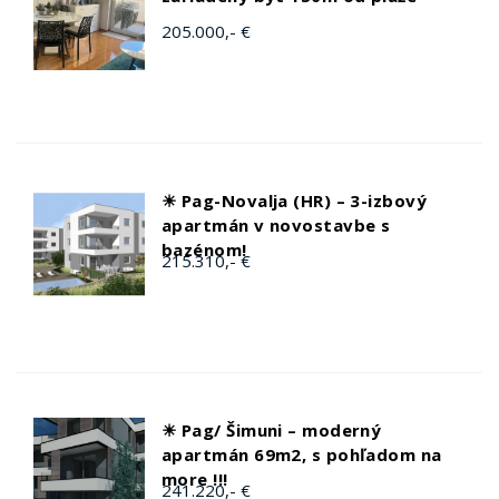
205.000,- €
☀ Pag-Novalja (HR) – 3-izbový
apartmán v novostavbe s
bazénom!
215.310,- €
☀ Pag/ Šimuni – moderný
apartmán 69m2, s pohľadom na
more !!!
241.220,- €