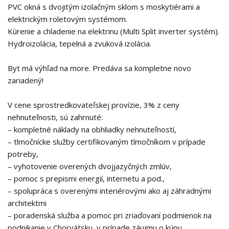
PVC okná s dvojitým izolačným sklom s moskytiérami a
elektrickým roletovým systémom.
Kúrenie a chladenie na elektrinu (Multi Split inverter systém).
Hydroizolácia, tepelná a zvuková izolácia.
Byt má výhľad na more. Predáva sa kompletne novo
zariadený!
V cene sprostredkovateľskej provízie, 3% z ceny
nehnuteľnosti, sú zahrnuté:
– kompletné náklady na obhliadky nehnuteľností,
– tlmočnícke služby certifikovaným tlmočníkom v prípade
potreby,
– vyhotovenie overených dvojjazyčných zmlúv,
– pomoc s prepismi energií, internetu a pod.,
– spolupráca s overenými interiérovými ako aj záhradnými
architektmi
– poradenská služba a pomoc pri zriaďovaní podmienok na
podnikanie v Chorvátsku, v prípade záujmu o kúpu