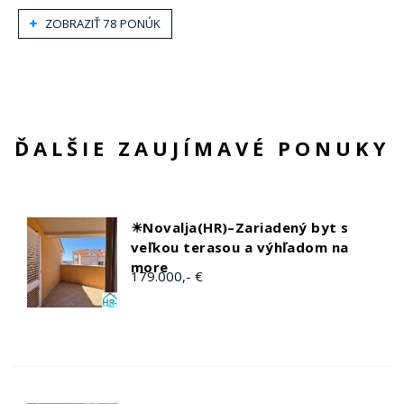
ZOBRAZIŤ 78 PONÚK
ĎALŠIE ZAUJÍMAVÉ PONUKY
☀Novalja(HR)–Zariadený byt s
veľkou terasou a výhľadom na
more
179.000,- €