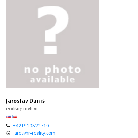
Jaroslav Daniš
realitný maklér
+421910822710
jaro@hr-reality.com