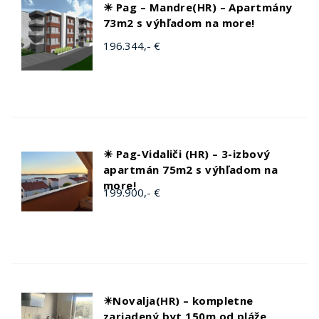
☀ Pag – Mandre(HR) – Apartmány
73m2 s výhľadom na more!
196.344,- €
☀ Pag-Vidaliči (HR) – 3-izbový
apartmán 75m2 s výhľadom na
more!
199.900,- €
☀Novalja(HR) – kompletne
zariadený byt 150m od pláže