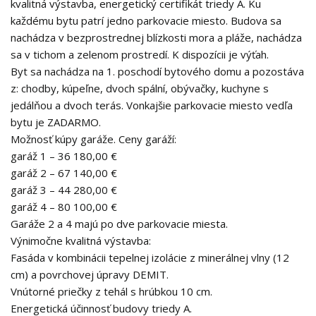
kvalitná výstavba, energetický certifikát triedy A. Ku
každému bytu patrí jedno parkovacie miesto. Budova sa
nachádza v bezprostrednej blízkosti mora a pláže, nachádza
sa v tichom a zelenom prostredí. K dispozícii je výťah.
Byt sa nachádza na 1. poschodí bytového domu a pozostáva
z: chodby, kúpeľne, dvoch spální, obývačky, kuchyne s
jedálňou a dvoch terás. Vonkajšie parkovacie miesto vedľa
bytu je ZADARMO.
Možnosť kúpy garáže. Ceny garáží:
garáž 1 – 36 180,00 €
garáž 2 – 67 140,00 €
garáž 3 – 44 280,00 €
garáž 4 – 80 100,00 €
Garáže 2 a 4 majú po dve parkovacie miesta.
Výnimočne kvalitná výstavba:
Fasáda v kombinácii tepelnej izolácie z minerálnej vlny (12
cm) a povrchovej úpravy DEMIT.
Vnútorné priečky z tehál s hrúbkou 10 cm.
Energetická účinnosť budovy triedy A.