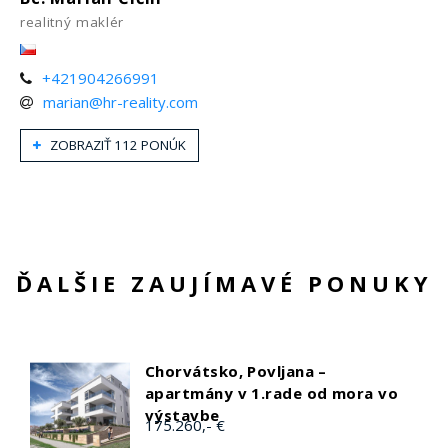
realitný maklér
+421904266991
marian@hr-reality.com
ZOBRAZIŤ 112 PONÚK
ĎALŠIE ZAUJÍMAVÉ PONUKY
Chorvátsko, Povljana –
apartmány v 1.rade od mora vo
výstavbe
175.260,- €