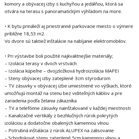
komory a obývacej izby s kuchyňou a jedálňou, ktorá sa
otvára na terasu s panoramatickým výhľadom na more.
• K bytu prináleží aj priestranné parkovacie miesto o výmere
približne 18,53 m2.
Vo dvore sú taktiež inštalácie na nabíjanie elektromobilov.
• Pri výstavbe boli použité najkvalitnejšie materiály;
– Izolácia terasy v dvoch vrstvách
– Izolácia kúpeľne – dvojzložková hydroizolácia MAPEI
– Steny obývacej izby zateplené 3cm styrodurom
– TV zásuvky v obývacej izbe umiestnené vo výškach, ktoré
umožňujú montáž na stenu bez viditeľných káblov a pre
zariadenia podľa želania zákazníka
– TV a telefónne zásuvky nainštalované v každej miestnosti
– Kanalizačné vertikály z bezhlučných rúrok pokrytých
izoláciou a dodatočne obalených kamennou vlnou
– Potrubná inštalácia z rúrok ALUPEX na zalisovanie
– Schodiskové steny zateplené 5cm kamennou vlnou a