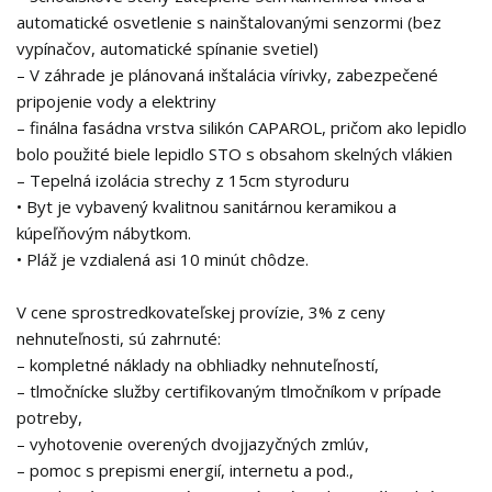
automatické osvetlenie s nainštalovanými senzormi (bez
vypínačov, automatické spínanie svetiel)
– V záhrade je plánovaná inštalácia vírivky, zabezpečené
pripojenie vody a elektriny
– finálna fasádna vrstva silikón CAPAROL, pričom ako lepidlo
bolo použité biele lepidlo STO s obsahom skelných vlákien
– Tepelná izolácia strechy z 15cm styroduru
• Byt je vybavený kvalitnou sanitárnou keramikou a
kúpeľňovým nábytkom.
• Pláž je vzdialená asi 10 minút chôdze.
V cene sprostredkovateľskej provízie, 3% z ceny
nehnuteľnosti, sú zahrnuté:
– kompletné náklady na obhliadky nehnuteľností,
– tlmočnícke služby certifikovaným tlmočníkom v prípade
potreby,
– vyhotovenie overených dvojjazyčných zmlúv,
– pomoc s prepismi energií, internetu a pod.,