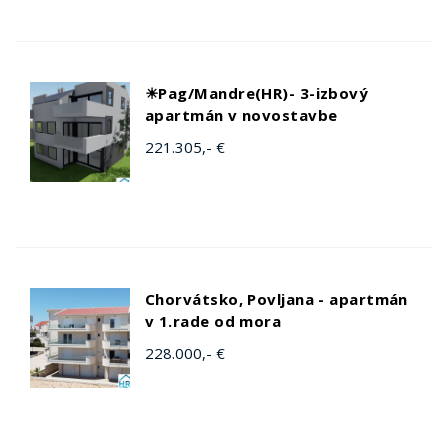
☀Pag/Mandre(HR)- 3-izbový
apartmán v novostavbe
221.305,- €
Chorvátsko, Povljana - apartmán
v 1.rade od mora
228.000,- €