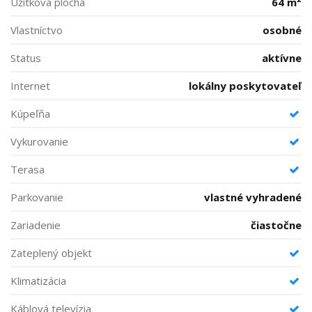
Úžitková plocha
64 m²
Vlastníctvo
osobné
Status
aktívne
Internet
lokálny poskytovateľ
Kúpeľňa
Vykurovanie
Terasa
Parkovanie
vlastné vyhradené
Zariadenie
čiastočne
Zateplený objekt
Klimatizácia
Káblová televízia