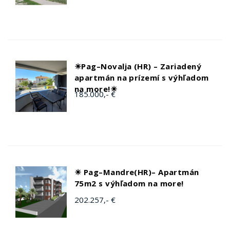
☀Pag–Novalja (HR) – Zariadený
apartmán na prízemí s výhľadom
na more!☀
185.000,- €
☀ Pag–Mandre(HR)– Apartmán
75m2 s výhľadom na more!
202.257,- €