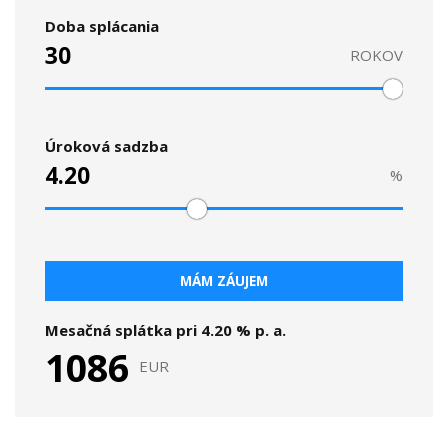
Doba splácania
ROKOV
Úroková sadzba
%
MÁM ZÁUJEM
Mesačná splátka pri
4.20
% p. a.
1086
EUR