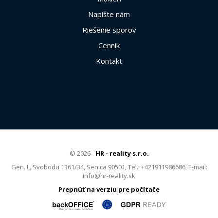
Napíšte nám
Riešenie sporov
Cenník
Kontakt
© 2026 -
HR - reality s.r.o.
Gen. L. Svobodu 1361/34, Senica 90501, Tel.: +421911986686, E-mail:
info@hr-reality.sk
Prepnúť na verziu pre počítače