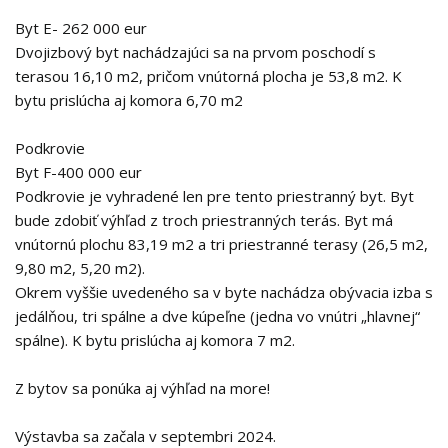
Byt E- 262 000 eur
Dvojizbový byt nachádzajúci sa na prvom poschodí s
terasou 16,10 m2, pričom vnútorná plocha je 53,8 m2. K
bytu prislúcha aj komora 6,70 m2
Podkrovie
Byt F-400 000 eur
Podkrovie je vyhradené len pre tento priestranný byt. Byt
bude zdobiť výhľad z troch priestranných terás. Byt má
vnútornú plochu 83,19 m2 a tri priestranné terasy (26,5 m2,
9,80 m2, 5,20 m2).
Okrem vyššie uvedeného sa v byte nachádza obývacia izba s
jedálňou, tri spálne a dve kúpeľne (jedna vo vnútri „hlavnej“
spálne). K bytu prislúcha aj komora 7 m2.
Z bytov sa ponúka aj výhľad na more!
Výstavba sa začala v septembri 2024.