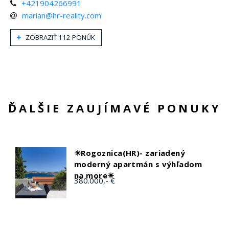
+421904266991
marian@hr-reality.com
ZOBRAZIŤ 112 PONÚK
ĎALŠIE ZAUJÍMAVÉ PONUKY
☀Rogoznica(HR)- zariadený
moderný apartmán s výhľadom
na more☀
380.000,- €