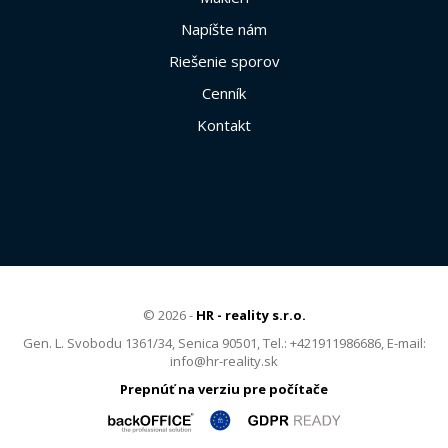
Napíšte nám
Riešenie sporov
Cenník
Kontakt
© 2026 -
HR - reality s.r.o.
Gen. L. Svobodu 1361/34, Senica 90501, Tel.: +421911986686, E-mail:
info@hr-reality.sk
Prepnúť na verziu pre počítače