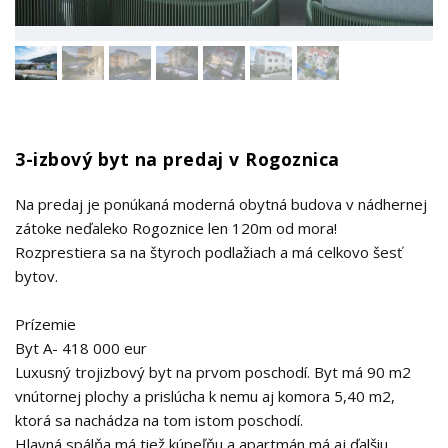
3-izbový byt na predaj v Rogoznica
Na predaj je ponúkaná moderná obytná budova v nádhernej
zátoke neďaleko Rogoznice len 120m od mora!
Rozprestiera sa na štyroch podlažiach a má celkovo šesť
bytov.
Prízemie
Byt A- 418 000 eur
Luxusný trojizbový byt na prvom poschodí. Byt má 90 m2
vnútornej plochy a prislúcha k nemu aj komora 5,40 m2,
ktorá sa nachádza na tom istom poschodí.
Hlavná spálňa má tiež kúpeľňu a apartmán má aj ďalšiu