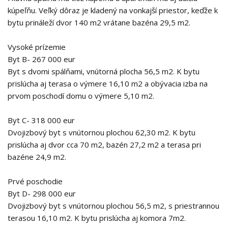
kúpeľňu. Veľký dôraz je kladený na vonkajší priestor, keďže k
bytu prináleží dvor 140 m2 vrátane bazéna 29,5 m2.
Vysoké prízemie
Byt B- 267 000 eur
Byt s dvomi spálňami, vnútorná plocha 56,5 m2. K bytu
prislúcha aj terasa o výmere 16,10 m2 a obývacia izba na
prvom poschodí domu o výmere 5,10 m2.
Byt C- 318 000 eur
Dvojizbový byt s vnútornou plochou 62,30 m2. K bytu
prislúcha aj dvor cca 70 m2, bazén 27,2 m2 a terasa pri
bazéne 24,9 m2.
Prvé poschodie
Byt D- 298 000 eur
Dvojizbový byt s vnútornou plochou 56,5 m2, s priestrannou
terasou 16,10 m2. K bytu prislúcha aj komora 7m2.