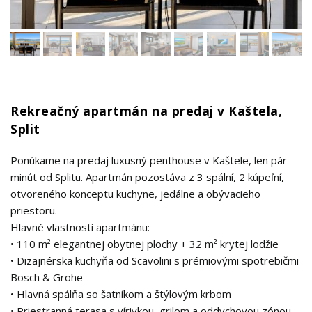
Rekreačný apartmán na predaj v Kaštela,
Split
Ponúkame na predaj luxusný penthouse v Kaštele, len pár
minút od Splitu. Apartmán pozostáva z 3 spální, 2 kúpeľní,
otvoreného konceptu kuchyne, jedálne a obývacieho
priestoru.
Hlavné vlastnosti apartmánu:
• 110 m² elegantnej obytnej plochy + 32 m² krytej lodžie
• Dizajnérska kuchyňa od Scavolini s prémiovými spotrebičmi
Bosch & Grohe
• Hlavná spálňa so šatníkom a štýlovým krbom
• Priestranná terasa s vírivkou, grilom a oddychovou zónou