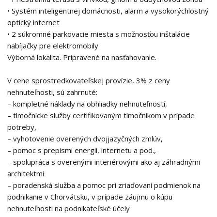
• Systém inteligentnej domácnosti, alarm a vysokorýchlostný
optický internet
• 2 súkromné ​​parkovacie miesta s možnosťou inštalácie
nabíjačky pre elektromobily
Výborná lokalita. Pripravené na nasťahovanie.
V cene sprostredkovateľskej provízie, 3% z ceny
nehnuteľnosti, sú zahrnuté:
– kompletné náklady na obhliadky nehnuteľností,
– tlmočnícke služby certifikovaným tlmočníkom v prípade
potreby,
– vyhotovenie overených dvojjazyčných zmlúv,
– pomoc s prepismi energií, internetu a pod.,
– spolupráca s overenými interiérovými ako aj záhradnými
architektmi
– poradenská služba a pomoc pri zriaďovaní podmienok na
podnikanie v Chorvátsku, v prípade záujmu o kúpu
nehnuteľnosti na podnikateľské účely