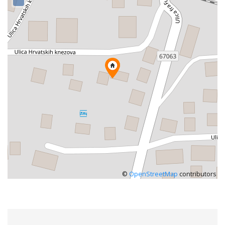
©
OpenStreetMap
contributors