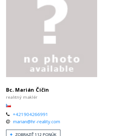
Bc. Marián Čičin
realitný maklér
+421904266991
marian@hr-reality.com
ZOBRAZIŤ 112 PONÚK