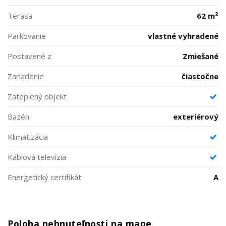
Terasa
62 m²
Parkovanie
vlastné vyhradené
Postavené z
Zmiešané
Zariadenie
čiastočne
Zateplený objekt
Bazén
exteriérový
Klimatizácia
Káblová televízia
Energetický certifikát
A
Poloha nehnuteľnosti na mape