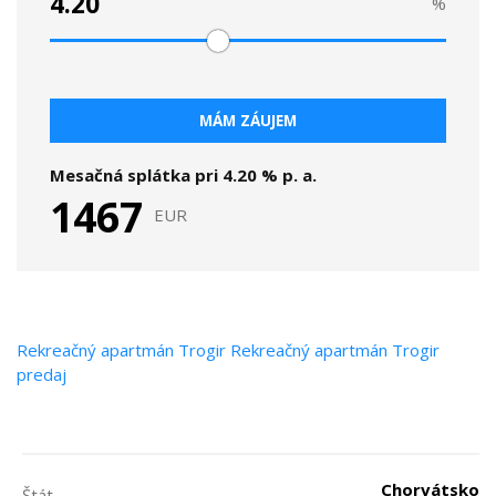
%
MÁM ZÁUJEM
Mesačná splátka pri
4.20
% p. a.
1467
EUR
Rekreačný apartmán
Trogir
Rekreačný apartmán Trogir
predaj
Chorvátsko
Štát