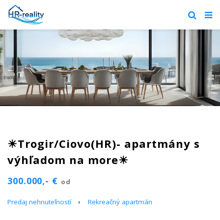
☀Trogir/Ciovo(HR)- apartmány s
výhľadom na more☀
300.000,- €
od
Predaj nehnuteľností
Rekreačný apartmán