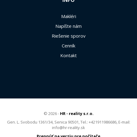
INFO
Makléri
Napíšte nám
Riešenie sporov
Cenník
Kontakt
© 2026 -
HR - reality s.r.o.
Gen. L. Svobodu 1361/34, Senica 90501, Tel.: +421911986686, E-mail:
info@hr-reality.sk
Prepnúť na verziu pre počítače