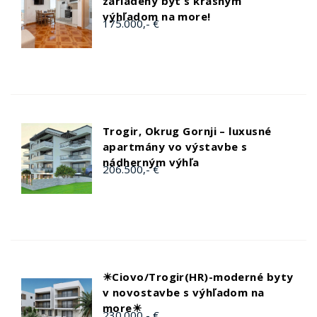
zariadený byt s krásnym
výhľadom na more!
175.000,- €
Trogir, Okrug Gornji – luxusné
apartmány vo výstavbe s
nádherným výhľa
206.500,- €
☀Ciovo/Trogir(HR)-moderné byty
v novostavbe s výhľadom na
more☀
230.000,- €