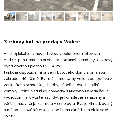
3-izbový byt na predaj v Vodice
V tichej lokalite, v novostavbe, v obľúbenom letovisku
Vodice, ponúkame na predaj priestranný zariadený 3- izbový
byt s obytnou plochou 66,86 m2.
Funkčná dispozícia na prízemí bytového domu s priľahlou
záhradou 46,40 m2. Byt má samostatný vchod, pozostáva z
vonkajšieho schodiska, chodby, kúpeľne, dvoch spální,
komory, veľkej vzdušnej obývačky s kuchyňou a jedálňou a
východom na krytú terasu. Byt je kompletne zariadený a
väčšina nábytku je zahrnutá v cene bytu. Byt je klimatizovaný
a má podlahové kúrenie v kúpeľni. Na oknách má elektrické
rolety.