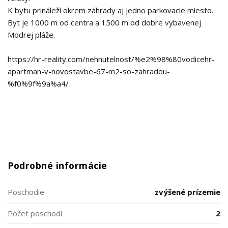
K bytu prináleží okrem záhrady aj jedno parkovacie miesto.
Byt je 1000 m od centra a 1500 m od dobre vybavenej
Modrej pláže.
https://hr-reality.com/nehnutelnost/%e2%98%80vodicehr-
apartman-v-novostavbe-67-m2-so-zahradou-
%f0%9f%9a%a4/
Podrobné informácie
Poschodie
zvýšené prízemie
Počet poschodí
2