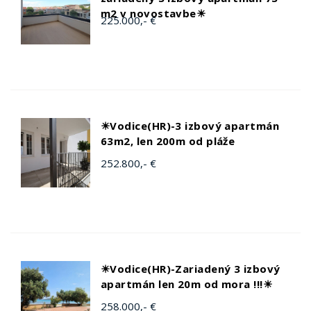
m2 v novostavbe☀
225.000,- €
☀Vodice(HR)-3 izbový apartmán
63m2, len 200m od pláže
252.800,- €
☀Vodice(HR)-Zariadený 3 izbový
apartmán len 20m od mora !!!☀
258.000,- €