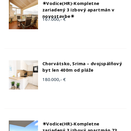
☀Vodice(HR)-Kompletne
zariadený 3 izbový apartmán v
novostavbe☀
167.000,- €
Chorvátsko, Srima – dvojspálňový
byt len 400m od pláže
180.000,- €
☀Vodice(HR)-Kompletne
zariadený 3 izbový apartmán 73