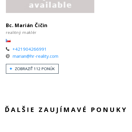
Bc. Marián Čičin
realitný maklér
+421904266991
marian@hr-reality.com
ZOBRAZIŤ 112 PONÚK
ĎALŠIE ZAUJÍMAVÉ PONUKY