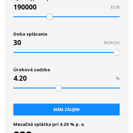
EUR
Doba splácania
ROKOV
Úroková sadzba
%
MÁM ZÁUJEM
Mesačná splátka pri
4.20
% p. a.