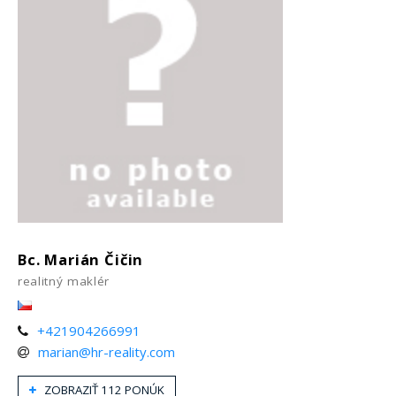
Bc. Marián Čičin
realitný maklér
+421904266991
marian@hr-reality.com
ZOBRAZIŤ 112 PONÚK