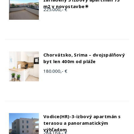
m2 v novostavbe☀
225.000,- €
Chorvátsko, Srima – dvojspálňový
byt len 400m od pláže
180.000,- €
Vodice(HR)-3-izbový apartmán s
terasou a panoramatickým
výhľadom
284.164,- €