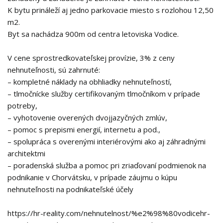
K bytu prináleží aj jedno parkovacie miesto s rozlohou 12,50
m2.
Byt sa nachádza 900m od centra letoviska Vodice.
V cene sprostredkovateľskej provízie, 3% z ceny
nehnuteľnosti, sú zahrnuté:
– kompletné náklady na obhliadky nehnuteľností,
– tlmočnícke služby certifikovaným tlmočníkom v prípade
potreby,
– vyhotovenie overených dvojjazyčných zmlúv,
– pomoc s prepismi energií, internetu a pod.,
– spolupráca s overenými interiérovými ako aj záhradnými
architektmi
– poradenská služba a pomoc pri zriaďovaní podmienok na
podnikanie v Chorvátsku, v prípade záujmu o kúpu
nehnuteľnosti na podnikateľské účely
https://hr-reality.com/nehnutelnost/%e2%98%80vodicehr-