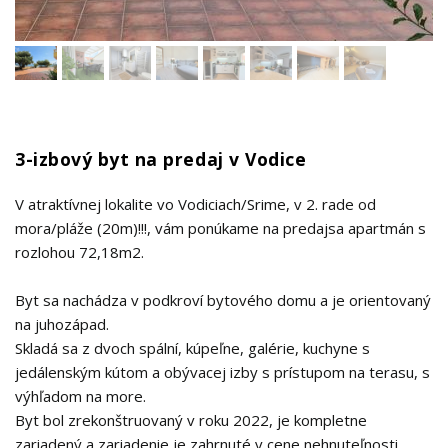
3-izbový byt na predaj v Vodice
V atraktívnej lokalite vo Vodiciach/Srime, v 2. rade od
mora/pláže (20m)!!!, vám ponúkame na predajsa apartmán s
rozlohou 72,18m2.
Byt sa nachádza v podkroví bytového domu a je orientovaný
na juhozápad.
Skladá sa z dvoch spální, kúpeľne, galérie, kuchyne s
jedálenským kútom a obývacej izby s prístupom na terasu, s
výhľadom na more.
Byt bol zrekonštruovaný v roku 2022, je kompletne
zariadený a zariadenie je zahrnuté v cene nehnuteľnosti.