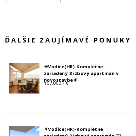
ĎALŠIE ZAUJÍMAVÉ PONUKY
☀Vodice(HR)-Kompletne
zariadený 3 izbový apartmán v
novostavbe☀
167.000,- €
☀Vodice(HR)-Kompletne
zariadený 3 izbový apartmán 73