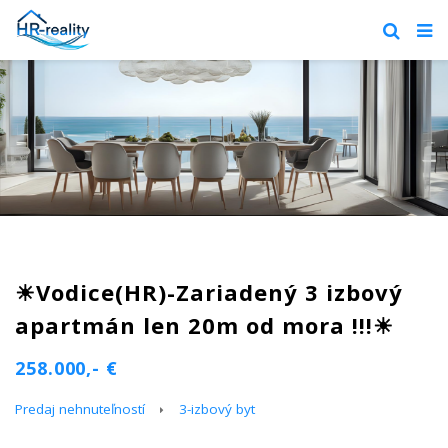
☀Vodice(HR)-Zariadený 3 izbový
apartmán len 20m od mora !!!☀
258.000,- €
Predaj nehnuteľností
3-izbový byt