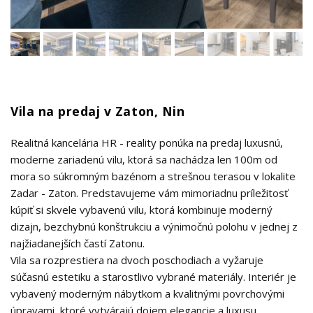
Vila na predaj v Zaton, Nin
Realitná kancelária HR - reality ponúka na predaj luxusnú,
moderne zariadenú vilu, ktorá sa nachádza len 100m od
mora so súkromným bazénom a strešnou terasou v lokalite
Zadar - Zaton. Predstavujeme vám mimoriadnu príležitosť
kúpiť si skvele vybavenú vilu, ktorá kombinuje moderný
dizajn, bezchybnú konštrukciu a výnimočnú polohu v jednej z
najžiadanejších častí Zatonu.
Vila sa rozprestiera na dvoch poschodiach a vyžaruje
súčasnú estetiku a starostlivo vybrané materiály. Interiér je
vybavený moderným nábytkom a kvalitnými povrchovými
úpravami, ktoré vytvárajú dojem elegancie a luxusu.