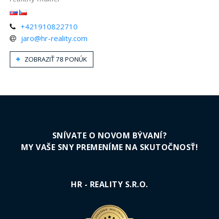
+421910822710
jaro@hr-reality.com
ZOBRAZIŤ 78 PONÚK
SNÍVATE O NOVOM BÝVANÍ?
MY VAŠE SNY PREMENÍME NA SKUTOČNOSŤ!
HR - REALITY S.R.O.