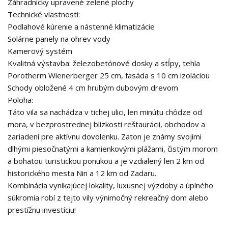
Záhradnícky upravené zelené plochy
Technické vlastnosti:
Podlahové kúrenie a nástenné klimatizácie
Solárne panely na ohrev vody
Kamerový systém
Kvalitná výstavba: železobetónové dosky a stĺpy, tehla
Porotherm Wienerberger 25 cm, fasáda s 10 cm izoláciou
Schody obložené 4 cm hrubým dubovým drevom
Poloha:
Táto vila sa nachádza v tichej ulici, len minútu chôdze od
mora, v bezprostrednej blízkosti reštaurácií, obchodov a
zariadení pre aktívnu dovolenku. Zaton je známy svojimi
dlhými piesočnatými a kamienkovými plážami, čistým morom
a bohatou turistickou ponukou a je vzdialený len 2 km od
historického mesta Nin a 12 km od Zadaru.
Kombinácia vynikajúcej lokality, luxusnej výzdoby a úplného
súkromia robí z tejto vily výnimočný rekreačný dom alebo
prestížnu investíciu!