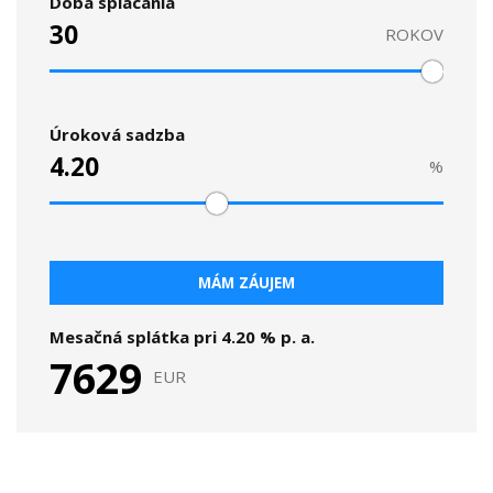
Doba splácania
ROKOV
Úroková sadzba
%
MÁM ZÁUJEM
Mesačná splátka pri
4.20
% p. a.
7629
EUR