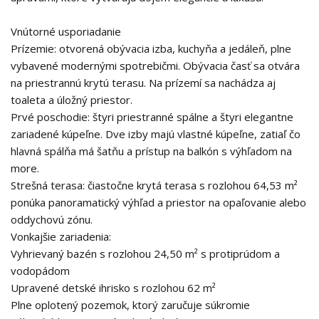
Vnútorné usporiadanie
Prízemie: otvorená obývacia izba, kuchyňa a jedáleň, plne
vybavené modernými spotrebičmi. Obývacia časť sa otvára
na priestrannú krytú terasu. Na prízemí sa nachádza aj
toaleta a úložný priestor.
Prvé poschodie: štyri priestranné spálne a štyri elegantne
zariadené kúpeľne. Dve izby majú vlastné kúpeľne, zatiaľ čo
hlavná spálňa má šatňu a prístup na balkón s výhľadom na
more.
Strešná terasa: čiastočne krytá terasa s rozlohou 64,53 m²
ponúka panoramatický výhľad a priestor na opaľovanie alebo
oddychovú zónu.
Vonkajšie zariadenia:
Vyhrievaný bazén s rozlohou 24,50 m² s protiprúdom a
vodopádom
Upravené detské ihrisko s rozlohou 62 m²
Plne oplotený pozemok, ktorý zaručuje súkromie